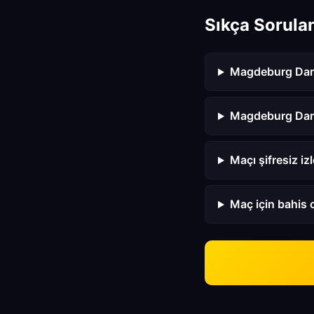
Sıkça Sorula
Magdeburg Darm
Magdeburg Darm
Maçı şifresiz iz
Maç için bahis 