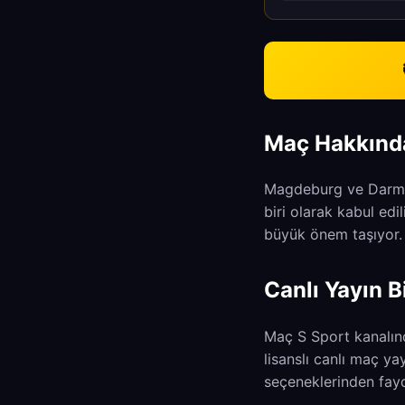
Maç Hakkınd
Magdeburg ve Darmst
biri olarak kabul ed
büyük önem taşıyor.
Canlı Yayın Bi
Maç S Sport kanalınd
lisanslı canlı maç ya
seçeneklerinden fayda