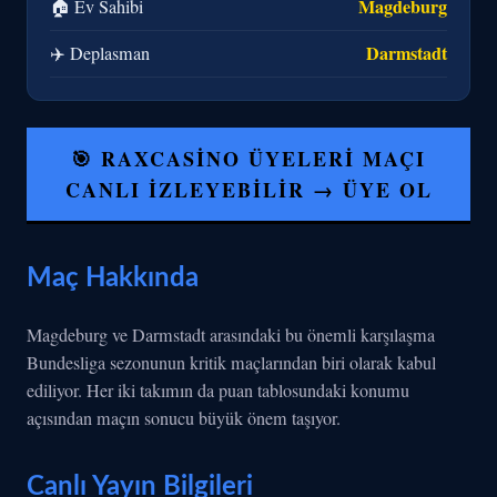
Magdeburg
🏠 Ev Sahibi
Darmstadt
✈️ Deplasman
🎯 RAXCASINO ÜYELERI MAÇI
CANLI İZLEYEBILIR → ÜYE OL
Maç Hakkında
Magdeburg ve Darmstadt arasındaki bu önemli karşılaşma
Bundesliga sezonunun kritik maçlarından biri olarak kabul
ediliyor. Her iki takımın da puan tablosundaki konumu
açısından maçın sonucu büyük önem taşıyor.
Canlı Yayın Bilgileri