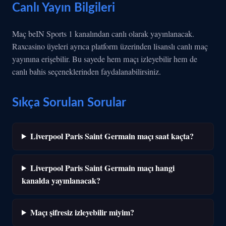
Canlı Yayın Bilgileri
Maç beIN Sports 1 kanalından canlı olarak yayınlanacak.
Raxcasino üyeleri ayrıca platform üzerinden lisanslı canlı maç
yayınına erişebilir. Bu sayede hem maçı izleyebilir hem de
canlı bahis seçeneklerinden faydalanabilirsiniz.
Sıkça Sorulan Sorular
Liverpool Paris Saint Germain maçı saat kaçta?
Liverpool Paris Saint Germain maçı hangi
kanalda yayınlanacak?
Maçı şifresiz izleyebilir miyim?