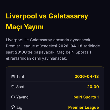
Liverpool vs Galatasaray
Maçı Yayını
Liverpool ile Galatasaray arasında oynanacak
Premier League mücadelesi
2026-04-18
tarihinde
saat
20:00
'de başlayacak. Maç beIN Sports 1
ekranlarından canlı yayınlanacak.
📅 Tarih
2026-04-18
⏰ Saat
20:00
📺 Yayıncı
beIN Sports 1
🏆 Lig
Premier League