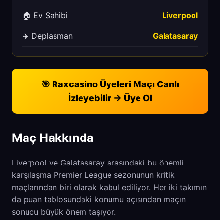
🏠 Ev Sahibi
Liverpool
✈️ Deplasman
Galatasaray
🎯 Raxcasino Üyeleri Maçı Canlı
İzleyebilir → Üye Ol
Maç Hakkında
Liverpool ve Galatasaray arasındaki bu önemli
karşılaşma Premier League sezonunun kritik
maçlarından biri olarak kabul ediliyor. Her iki takımın
da puan tablosundaki konumu açısından maçın
sonucu büyük önem taşıyor.