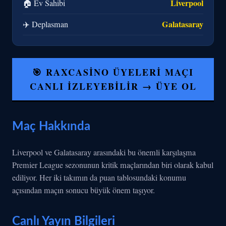
Liverpool
🏠 Ev Sahibi
Galatasaray
✈️ Deplasman
🎯 RAXCASINO ÜYELERI MAÇI
CANLI İZLEYEBILIR → ÜYE OL
Maç Hakkında
Liverpool ve Galatasaray arasındaki bu önemli karşılaşma
Premier League sezonunun kritik maçlarından biri olarak kabul
ediliyor. Her iki takımın da puan tablosundaki konumu
açısından maçın sonucu büyük önem taşıyor.
Canlı Yayın Bilgileri