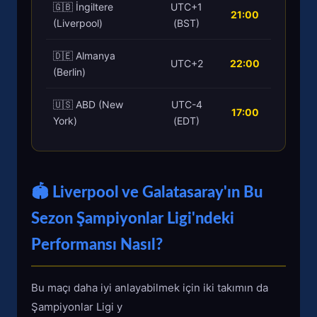
🇬🇧 İngiltere
UTC+1
21:00
(Liverpool)
(BST)
🇩🇪 Almanya
UTC+2
22:00
(Berlin)
🇺🇸 ABD (New
UTC-4
17:00
York)
(EDT)
🏟️ Liverpool ve Galatasaray'ın Bu
Sezon Şampiyonlar Ligi'ndeki
Performansı Nasıl?
Bu maçı daha iyi anlayabilmek için iki takımın da
Şampiyonlar Ligi y