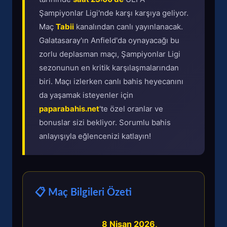
Şampiyonlar Ligi'nde karşı karşıya geliyor.
Maç
Tabii
kanalından canlı yayınlanacak.
Galatasaray'ın Anfield'da oynayacağı bu
zorlu deplasman maçı, Şampiyonlar Ligi
sezonunun en kritik karşılaşmalarından
biri. Maçı izlerken canlı bahis heyecanını
da yaşamak isteyenler için
paparabahis.net
'te özel oranlar ve
bonuslar sizi bekliyor. Sorumlu bahis
anlayışıyla eğlencenizi katlayın!
📋 Maç Bilgileri Özeti
8 Nisan 2026,