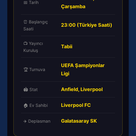
📅 Tarih
Çarşamba
⏰ Başlangıç
23:00 (Türkiye Saati)
Saati
📺 Yayıncı
Tabii
Kuruluş
UEFA Şampiyonlar
🏆 Turnuva
Ligi
Anfield, Liverpool
🏟️ Stat
Liverpool FC
🏠 Ev Sahibi
Galatasaray SK
✈️ Deplasman