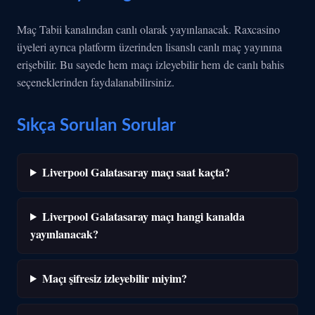
Maç Tabii kanalından canlı olarak yayınlanacak. Raxcasino
üyeleri ayrıca platform üzerinden lisanslı canlı maç yayınına
erişebilir. Bu sayede hem maçı izleyebilir hem de canlı bahis
seçeneklerinden faydalanabilirsiniz.
Sıkça Sorulan Sorular
Liverpool Galatasaray maçı saat kaçta?
Liverpool Galatasaray maçı hangi kanalda
yayınlanacak?
Maçı şifresiz izleyebilir miyim?