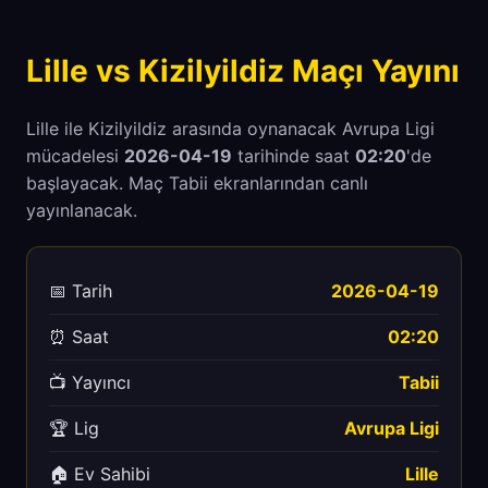
Lille vs Kizilyildiz Maçı Yayını
Lille ile Kizilyildiz arasında oynanacak Avrupa Ligi
mücadelesi
2026-04-19
tarihinde saat
02:20
'de
başlayacak. Maç Tabii ekranlarından canlı
yayınlanacak.
📅 Tarih
2026-04-19
⏰ Saat
02:20
📺 Yayıncı
Tabii
🏆 Lig
Avrupa Ligi
🏠 Ev Sahibi
Lille