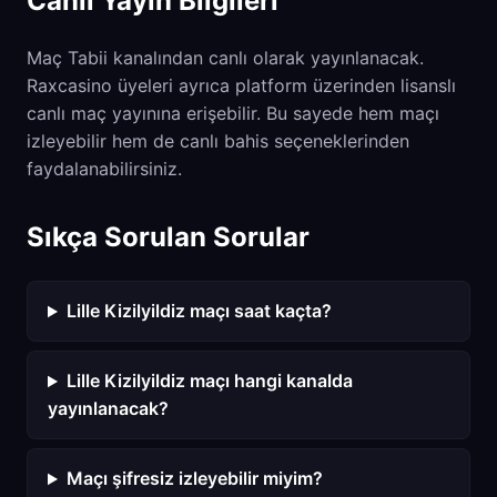
Canlı Yayın Bilgileri
Maç Tabii kanalından canlı olarak yayınlanacak.
Raxcasino üyeleri ayrıca platform üzerinden lisanslı
canlı maç yayınına erişebilir. Bu sayede hem maçı
izleyebilir hem de canlı bahis seçeneklerinden
faydalanabilirsiniz.
Sıkça Sorulan Sorular
Lille Kizilyildiz maçı saat kaçta?
Lille Kizilyildiz maçı hangi kanalda
yayınlanacak?
Maçı şifresiz izleyebilir miyim?