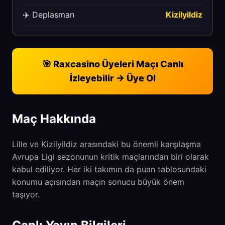
✈️ Deplasman
Kizilyildiz
🎯 Raxcasino Üyeleri Maçı Canlı
İzleyebilir → Üye Ol
Maç Hakkında
Lille ve Kizilyildiz arasındaki bu önemli karşılaşma
Avrupa Ligi sezonunun kritik maçlarından biri olarak
kabul ediliyor. Her iki takımın da puan tablosundaki
konumu açısından maçın sonucu büyük önem
taşıyor.