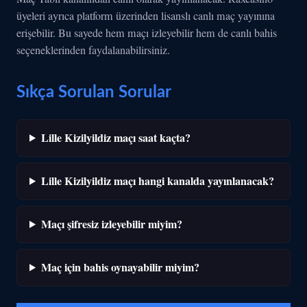
üyeleri ayrıca platform üzerinden lisanslı canlı maç yayınına
erişebilir. Bu sayede hem maçı izleyebilir hem de canlı bahis
seçeneklerinden faydalanabilirsiniz.
Sıkça Sorulan Sorular
Lille Kizilyildiz maçı saat kaçta?
Lille Kizilyildiz maçı hangi kanalda yayınlanacak?
Maçı şifresiz izleyebilir miyim?
Maç için bahis oynayabilir miyim?