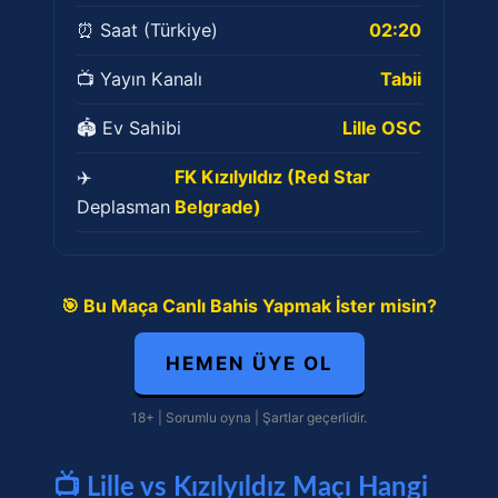
⏰ Saat (Türkiye)
02:20
📺 Yayın Kanalı
Tabii
🏟️ Ev Sahibi
Lille OSC
✈️
FK Kızılyıldız (Red Star
Deplasman
Belgrade)
🎯 Bu Maça Canlı Bahis Yapmak İster misin?
HEMEN ÜYE OL
18+ | Sorumlu oyna | Şartlar geçerlidir.
📺 Lille vs Kızılyıldız Maçı Hangi