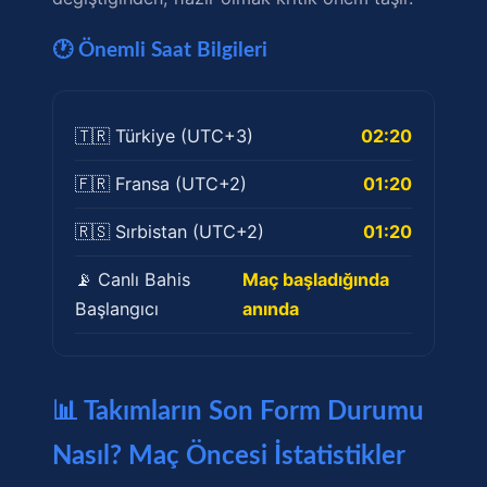
🕐 Önemli Saat Bilgileri
🇹🇷 Türkiye (UTC+3)
02:20
🇫🇷 Fransa (UTC+2)
01:20
🇷🇸 Sırbistan (UTC+2)
01:20
📡 Canlı Bahis
Maç başladığında
Başlangıcı
anında
📊 Takımların Son Form Durumu
Nasıl? Maç Öncesi İstatistikler