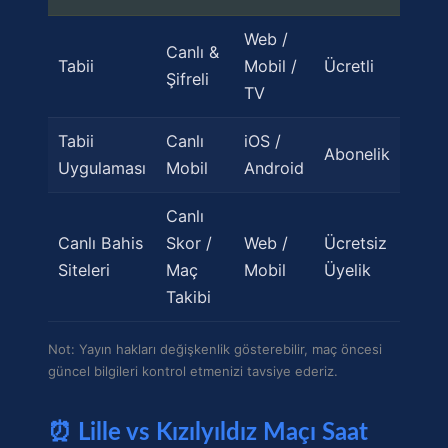
Web /
Canlı &
Tabii
Mobil /
Ücretli
Şifreli
TV
Tabii
Canlı
iOS /
Abonelik
Uygulaması
Mobil
Android
Canlı
Canlı Bahis
Skor /
Web /
Ücretsiz
Siteleri
Maç
Mobil
Üyelik
Takibi
Not: Yayın hakları değişkenlik gösterebilir, maç öncesi
güncel bilgileri kontrol etmenizi tavsiye ederiz.
⏰ Lille vs Kızılyıldız Maçı Saat