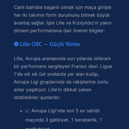
Canlı bahiste başarılı olmak için maça girişte
her iki takımın form durumunu bilmek büyük
avantaj sağlar. İşte Lille ve Kızılyıldız'ın yakın
dönem performansına dair önemli bilgiler:
⚽ Lille OSC — Güçlü Yönler
Lille, Avrupa arenasında son yıllarda istikrarlı
bir performans sergileyen Fransız devi. Ligue
1'de sık sık üst sıralarda yer alan kulüp,
Avrupa Ligi gruplarında da rakiplerine zorlu
anlar yaşatıyor. Lille'in dikkat çeken
istatistikleri şunlardır:
📈 Avrupa Ligi'nde son 5 ev sahibi
maçında 3 galibiyet, 1 beraberlik, 1