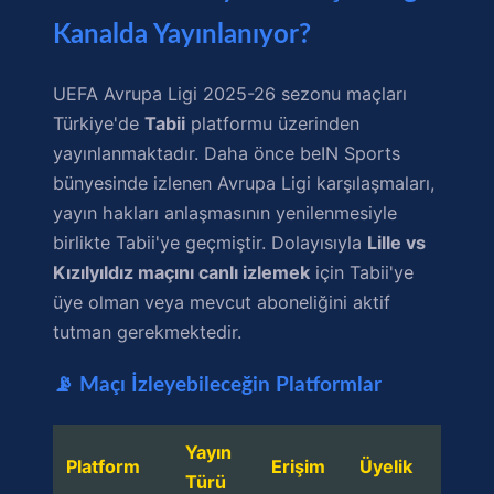
Kanalda Yayınlanıyor?
UEFA Avrupa Ligi 2025-26 sezonu maçları
Türkiye'de
Tabii
platformu üzerinden
yayınlanmaktadır. Daha önce beIN Sports
bünyesinde izlenen Avrupa Ligi karşılaşmaları,
yayın hakları anlaşmasının yenilenmesiyle
birlikte Tabii'ye geçmiştir. Dolayısıyla
Lille vs
Kızılyıldız maçını canlı izlemek
için Tabii'ye
üye olman veya mevcut aboneliğini aktif
tutman gerekmektedir.
📡 Maçı İzleyebileceğin Platformlar
Yayın
Platform
Erişim
Üyelik
Türü