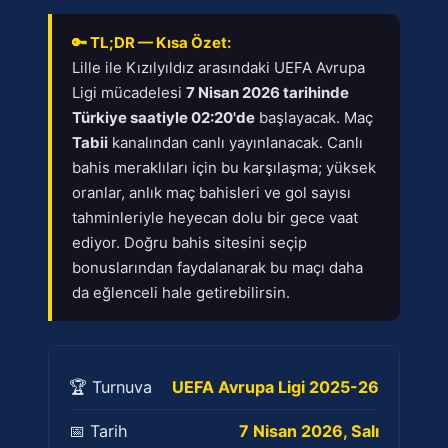
🔑 TL;DR — Kısa Özet:
Lille ile Kızılyıldız arasındaki UEFA Avrupa
Ligi mücadelesi
7 Nisan 2026 tarihinde
Türkiye saatiyle 02:20'de
başlayacak. Maç
Tabii
kanalından canlı yayınlanacak. Canlı
bahis meraklıları için bu karşılaşma; yüksek
oranlar, anlık maç bahisleri ve gol sayısı
tahminleriyle heyecan dolu bir gece vaat
ediyor. Doğru bahis sitesini seçip
bonuslarından faydalanarak bu maçı daha
da eğlenceli hale getirebilirsin.
🏆 Turnuva
UEFA Avrupa Ligi 2025-26
📅 Tarih
7 Nisan 2026, Salı