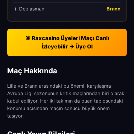
✈️ Deplasman
Brann
🎯 Raxcasino Üyeleri Maçı Canlı
İzleyebilir → Üye Ol
Maç Hakkında
Lille ve Brann arasındaki bu önemli karşılaşma
Avrupa Ligi sezonunun kritik maçlarından biri olarak
kabul ediliyor. Her iki takımın da puan tablosundaki
konumu açısından maçın sonucu büyük önem
taşıyor.