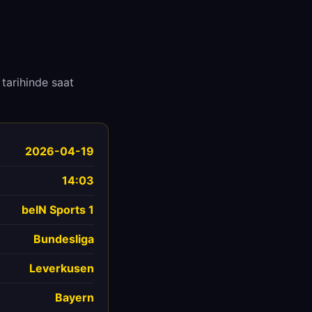
tarihinde saat
2026-04-19
14:03
beIN Sports 1
Bundesliga
Leverkusen
Bayern