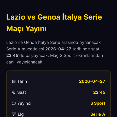
Lazio vs Genoa İtalya Serie
Maçı Yayını
Lazio ile Genoa İtalya Serie arasında oynanacak
Serie A mücadelesi
2026-04-27
tarihinde saat
22:45
'de başlayacak. Maç S Sport ekranlarından
canlı yayınlanacak.
📅 Tarih
2026-04-27
⏰ Saat
22:45
📺 Yayıncı
S Sport
🏆 Lig
Serie A