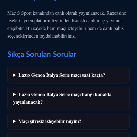
Maç S Sport kanalından canlı olarak yayınlanacak. Raxcasino
üyeleri ayrıca platform üzerinden lisanslı canlı maç yayınına
erişebilir. Bu sayede hem maçı izleyebilir hem de canlı bahis
seçeneklerinden faydalanabilirsiniz.
Sıkça Sorulan Sorular
Lazio Genoa İtalya Serie maçı saat kaçta?
Lazio Genoa İtalya Serie maçı hangi kanalda
yayınlanacak?
Maçı şifresiz izleyebilir miyim?