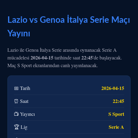
Lazio vs Genoa İtalya Serie Maçı
Yayını
Lazio ile Genoa İtalya Serie arasında oynanacak Serie A
2026-04-15
22:45
mücadelesi
tarihinde saat
'de başlayacak.
Maç S Sport ekranlarından canlı yayınlanacak.
2026-04-15
📅 Tarih
22:45
⏰ Saat
S Sport
📺 Yayıncı
Serie A
🏆 Lig