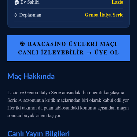
Lazio
🏠 Ev Sahibi
Genoa İtalya Serie
✈️ Deplasman
🎯 RAXCASINO ÜYELERI MAÇI
CANLI İZLEYEBILIR → ÜYE OL
Maç Hakkında
Lazio ve Genoa İtalya Serie arasındaki bu önemli karşılaşma
Serie A sezonunun kritik maçlarından biri olarak kabul ediliyor.
Her iki takımın da puan tablosundaki konumu açısından maçın
sonucu büyük önem taşıyor.
Canlı Yayın Bilgileri