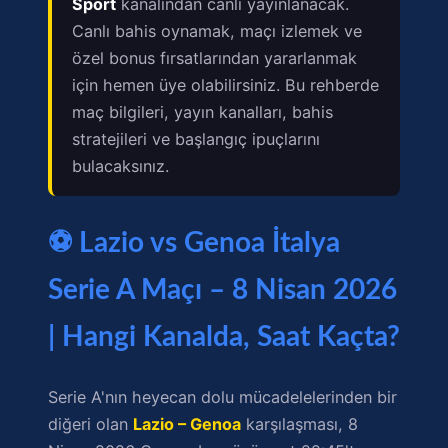
Sport
kanalından canlı yayınlanacak.
Canlı bahis oynamak, maçı izlemek ve
özel bonus fırsatlarından yararlanmak
için hemen üye olabilirsiniz. Bu rehberde
maç bilgileri, yayın kanalları, bahis
stratejileri ve başlangıç ipuçlarını
bulacaksınız.
⚽ Lazio vs Genoa İtalya
Serie A Maçı – 8 Nisan 2026
| Hangi Kanalda, Saat Kaçta?
Serie A'nın heyecan dolu mücadelelerinden bir
diğeri olan
Lazio – Genoa
karşılaşması, 8