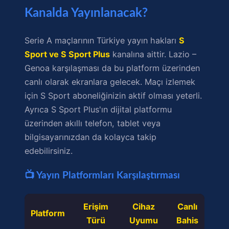
Kanalda Yayınlanacak?
Serie A maçlarının Türkiye yayın hakları
S
Sport ve S Sport Plus
kanalına aittir. Lazio –
Genoa karşılaşması da bu platform üzerinden
canlı olarak ekranlara gelecek. Maçı izlemek
için S Sport aboneliğinizin aktif olması yeterli.
Ayrıca S Sport Plus'ın dijital platformu
üzerinden akıllı telefon, tablet veya
bilgisayarınızdan da kolayca takip
edebilirsiniz.
📺 Yayın Platformları Karşılaştırması
Erişim
Cihaz
Canlı
Platform
Türü
Uyumu
Bahis