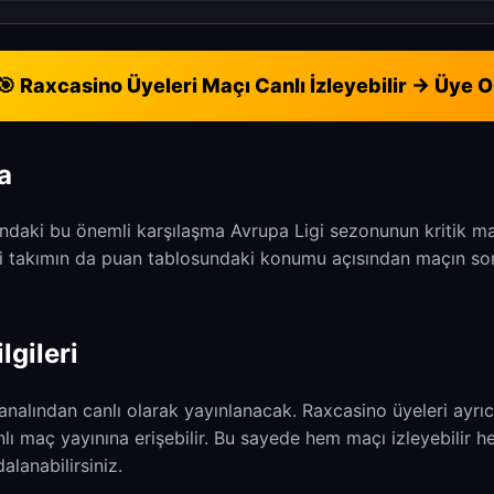
🎯 Raxcasino Üyeleri Maçı Canlı İzleyebilir → Üye O
a
ındaki bu önemli karşılaşma Avrupa Ligi sezonunun kritik ma
 iki takımın da puan tablosundaki konumu açısından maçın 
lgileri
nalından canlı olarak yayınlanacak. Raxcasino üyeleri ayrı
nlı maç yayınına erişebilir. Bu sayede hem maçı izleyebilir h
lanabilirsiniz.