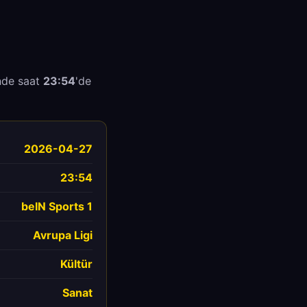
nde saat
23:54
'de
2026-04-27
23:54
beIN Sports 1
Avrupa Ligi
Kültür
Sanat