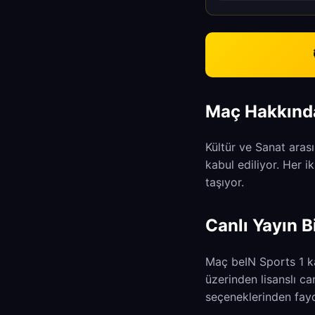
Maç Hakkınd
Kültür ve Sanat aras
kabul ediliyor. Her
taşıyor.
Canlı Yayın Bi
Maç beIN Sports 1 ka
üzerinden lisanslı ca
seçeneklerinden fayda