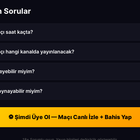
n Sorular
çı saat kaçta?
çı hangi kanalda yayınlanacak?
leyebilir miyim?
oynayabilir miyim?
⚽ Şimdi Üye Ol — Maçı Canlı İzle + Bahis Yap
18+ Sorumlu oyun. Yayın bilgileri değişiklik gösterebilir.