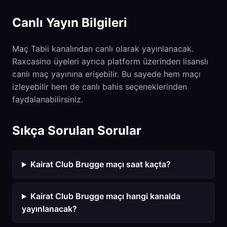
Canlı Yayın Bilgileri
Maç Tabii kanalından canlı olarak yayınlanacak.
Raxcasino üyeleri ayrıca platform üzerinden lisanslı
canlı maç yayınına erişebilir. Bu sayede hem maçı
izleyebilir hem de canlı bahis seçeneklerinden
faydalanabilirsiniz.
Sıkça Sorulan Sorular
Kairat Club Brugge maçı saat kaçta?
Kairat Club Brugge maçı hangi kanalda
yayınlanacak?