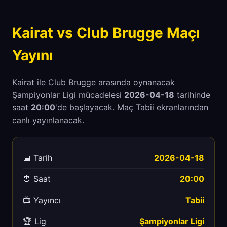
Kairat vs Club Brugge Maçı
Yayını
Kairat ile Club Brugge arasında oynanacak
Şampiyonlar Ligi mücadelesi
2026-04-18
tarihinde
saat
20:00
'de başlayacak. Maç Tabii ekranlarından
canlı yayınlanacak.
📅 Tarih
2026-04-18
⏰ Saat
20:00
📺 Yayıncı
Tabii
🏆 Lig
Şampiyonlar Ligi