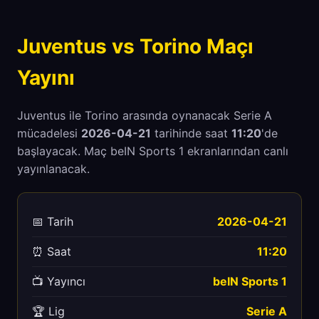
Juventus vs Torino Maçı
Yayını
Juventus ile Torino arasında oynanacak Serie A
mücadelesi
2026-04-21
tarihinde saat
11:20
'de
başlayacak. Maç beIN Sports 1 ekranlarından canlı
yayınlanacak.
📅 Tarih
2026-04-21
⏰ Saat
11:20
📺 Yayıncı
beIN Sports 1
🏆 Lig
Serie A