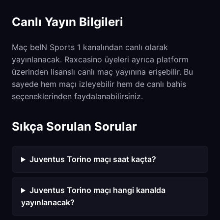
Canlı Yayın Bilgileri
Maç beIN Sports 1 kanalından canlı olarak
yayınlanacak. Raxcasino üyeleri ayrıca platform
üzerinden lisanslı canlı maç yayınına erişebilir. Bu
sayede hem maçı izleyebilir hem de canlı bahis
seçeneklerinden faydalanabilirsiniz.
Sıkça Sorulan Sorular
Juventus Torino maçı saat kaçta?
Juventus Torino maçı hangi kanalda
yayınlanacak?