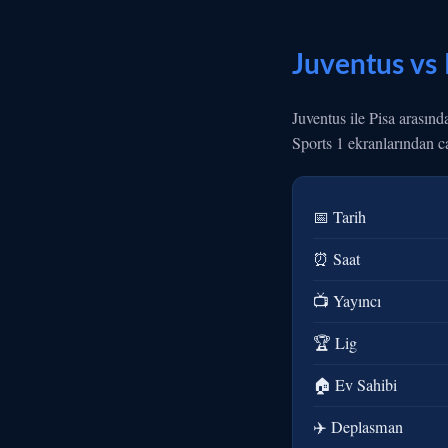
Juventus vs 
Juventus ile Pisa arası
Sports 1 ekranlarından c
📅 Tarih
⏰ Saat
📺 Yayıncı
🏆 Lig
🏠 Ev Sahibi
✈️ Deplasman