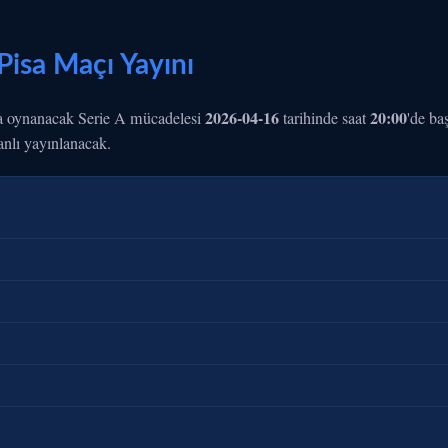
Pisa Maçı Yayını
2026-04-16
20:00
nda oynanacak Serie A mücadelesi
tarihinde saat
'de ba
anlı yayınlanacak.