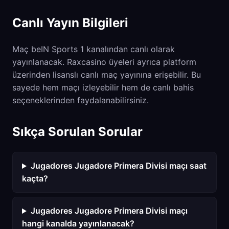
Canlı Yayın Bilgileri
Maç beIN Sports 1 kanalından canlı olarak
yayınlanacak. Raxcasino üyeleri ayrıca platform
üzerinden lisanslı canlı maç yayınına erişebilir. Bu
sayede hem maçı izleyebilir hem de canlı bahis
seçeneklerinden faydalanabilirsiniz.
Sıkça Sorulan Sorular
Jugadores Jugadore Primera Divisi maçı saat
kaçta?
Jugadores Jugadore Primera Divisi maçı
hangi kanalda yayınlanacak?