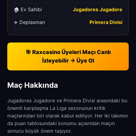
🏠 Ev Sahibi
Jugadores Jugadore
✈️ Deplasman
Primera Divisi
🎯 Raxcasino Üyeleri Maçı Canlı
İzleyebilir → Üye Ol
Maç Hakkında
Jugadores Jugadore ve Primera Divisi arasındaki bu
önemli karşılaşma La Liga sezonunun kritik
maçlarından biri olarak kabul ediliyor. Her iki takımın
da puan tablosundaki konumu açısından maçın
sonucu büyük önem taşıyor.