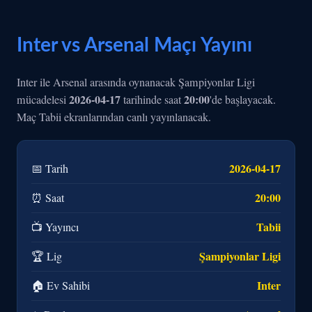
Inter vs Arsenal Maçı Yayını
Inter ile Arsenal arasında oynanacak Şampiyonlar Ligi
2026-04-17
20:00
mücadelesi
tarihinde saat
'de başlayacak.
Maç Tabii ekranlarından canlı yayınlanacak.
2026-04-17
📅 Tarih
20:00
⏰ Saat
Tabii
📺 Yayıncı
Şampiyonlar Ligi
🏆 Lig
Inter
🏠 Ev Sahibi