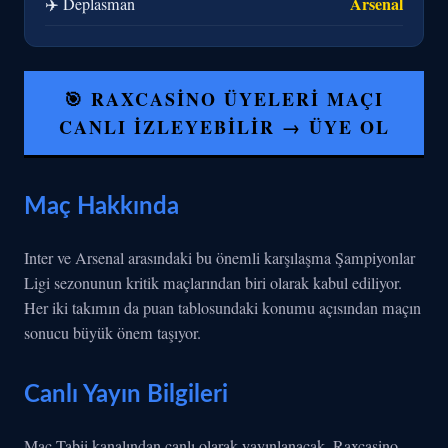
Arsenal
✈️ Deplasman
🎯 RAXCASINO ÜYELERI MAÇI
CANLI İZLEYEBILIR → ÜYE OL
Maç Hakkında
Inter ve Arsenal arasındaki bu önemli karşılaşma Şampiyonlar
Ligi sezonunun kritik maçlarından biri olarak kabul ediliyor.
Her iki takımın da puan tablosundaki konumu açısından maçın
sonucu büyük önem taşıyor.
Canlı Yayın Bilgileri
Maç Tabii kanalından canlı olarak yayınlanacak. Raxcasino