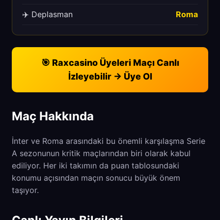
✈️ Deplasman
Roma
🎯 Raxcasino Üyeleri Maçı Canlı
İzleyebilir → Üye Ol
Maç Hakkında
İnter ve Roma arasındaki bu önemli karşılaşma Serie
A sezonunun kritik maçlarından biri olarak kabul
ediliyor. Her iki takımın da puan tablosundaki
konumu açısından maçın sonucu büyük önem
taşıyor.