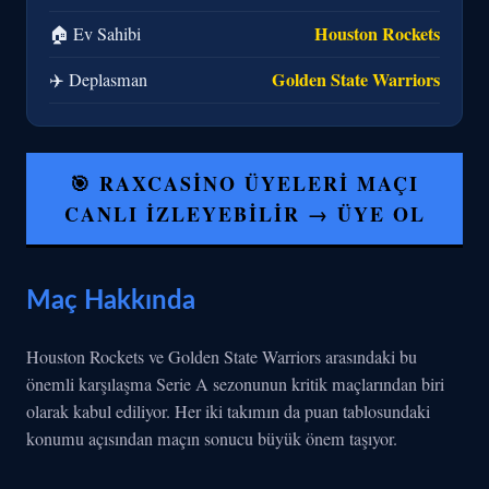
Houston Rockets
🏠 Ev Sahibi
Golden State Warriors
✈️ Deplasman
🎯 RAXCASINO ÜYELERI MAÇI
CANLI İZLEYEBILIR → ÜYE OL
Maç Hakkında
Houston Rockets ve Golden State Warriors arasındaki bu
önemli karşılaşma Serie A sezonunun kritik maçlarından biri
olarak kabul ediliyor. Her iki takımın da puan tablosundaki
konumu açısından maçın sonucu büyük önem taşıyor.