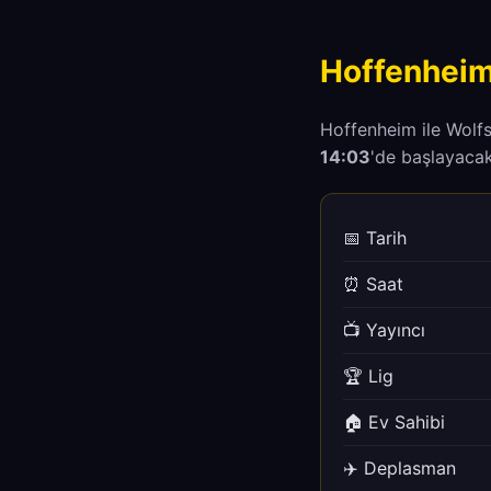
Hoffenheim
Hoffenheim ile Wolf
14:03
'de başlayacak
📅 Tarih
⏰ Saat
📺 Yayıncı
🏆 Lig
🏠 Ev Sahibi
✈️ Deplasman