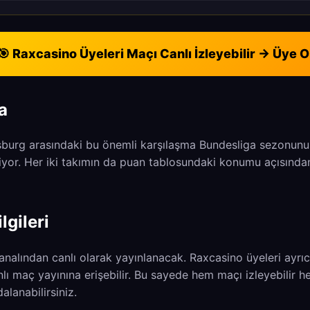
🎯 Raxcasino Üyeleri Maçı Canlı İzleyebilir → Üye O
a
burg arasındaki bu önemli karşılaşma Bundesliga sezonunun
iliyor. Her iki takımın da puan tablosundaki konumu açısınd
lgileri
nalından canlı olarak yayınlanacak. Raxcasino üyeleri ayrı
nlı maç yayınına erişebilir. Bu sayede hem maçı izleyebilir h
lanabilirsiniz.