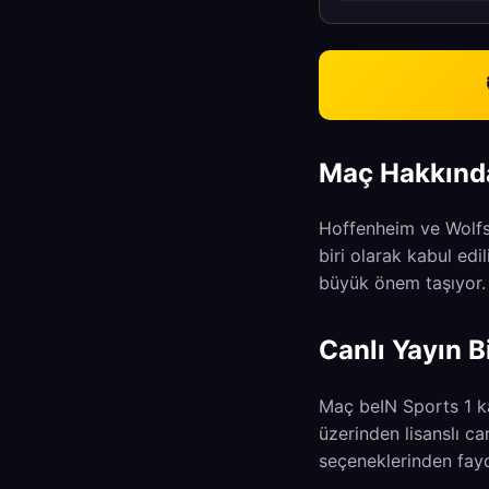
Maç Hakkınd
Hoffenheim ve Wolfs
biri olarak kabul ed
büyük önem taşıyor.
Canlı Yayın Bi
Maç beIN Sports 1 ka
üzerinden lisanslı ca
seçeneklerinden fayda