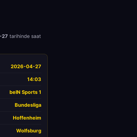
-27
tarihinde saat
2026-04-27
14:03
beIN Sports 1
Bundesliga
Hoffenheim
Wolfsburg