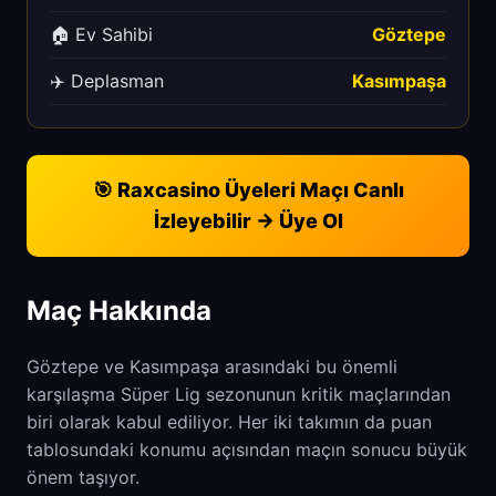
🏠 Ev Sahibi
Göztepe
✈️ Deplasman
Kasımpaşa
🎯 Raxcasino Üyeleri Maçı Canlı
İzleyebilir → Üye Ol
Maç Hakkında
Göztepe ve Kasımpaşa arasındaki bu önemli
karşılaşma Süper Lig sezonunun kritik maçlarından
biri olarak kabul ediliyor. Her iki takımın da puan
tablosundaki konumu açısından maçın sonucu büyük
önem taşıyor.