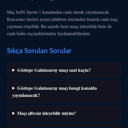
Maç beIN Sports 1 kanalından canlı olarak yayınlanacak.
Raxcasino üyeleri ayrıca platform üzerinden lisanslı canlı maç
yayınına erişebilir. Bu sayede hem maçı izleyebilir hem de
canlı bahis seçeneklerinden faydalanabilirsiniz.
Sıkça Sorulan Sorular
Göztepe Galatasaray maçı saat kaçta?
Göztepe Galatasaray maçı hangi kanalda
yayınlanacak?
Maçı şifresiz izleyebilir miyim?