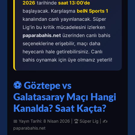
2026
tarihinde
saat 13:00'de
başlayacak. Karşılaşma
beIN Sports 1
kanalından canlı yayınlanacak. Süper
Lig'in bu kritik mücadelesini izlerken
paparabahis.net
üzerinden canlı bahis
seçeneklerine erişebilir, maçı daha
heyecanlı hale getirebilirsiniz. Canlı
bahis oynamak için üye olmanız yeterli!
⚽ Göztepe vs
Galatasaray Maçı Hangi
Kanalda? Saat Kaçta?
📅 Yayın Tarihi: 8 Nisan 2026 | 🏆 Süper Lig | ✍️
paparabahis.net