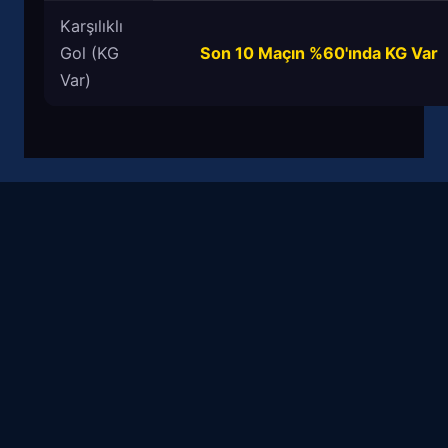
Karşılıklı
Gol (KG
Son 10 Maçın %60'ında KG Var
Var)