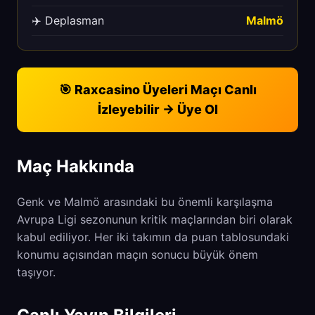
✈️ Deplasman
Malmö
🎯 Raxcasino Üyeleri Maçı Canlı
İzleyebilir → Üye Ol
Maç Hakkında
Genk ve Malmö arasındaki bu önemli karşılaşma
Avrupa Ligi sezonunun kritik maçlarından biri olarak
kabul ediliyor. Her iki takımın da puan tablosundaki
konumu açısından maçın sonucu büyük önem
taşıyor.