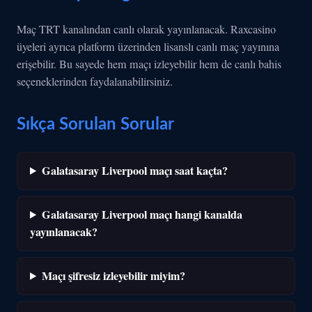
Maç TRT kanalından canlı olarak yayınlanacak. Raxcasino
üyeleri ayrıca platform üzerinden lisanslı canlı maç yayınına
erişebilir. Bu sayede hem maçı izleyebilir hem de canlı bahis
seçeneklerinden faydalanabilirsiniz.
Sıkça Sorulan Sorular
Galatasaray Liverpool maçı saat kaçta?
Galatasaray Liverpool maçı hangi kanalda
yayınlanacak?
Maçı şifresiz izleyebilir miyim?