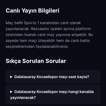
Canlı Yayın Bilgileri
Maç beIN Sports 1 kanalından canlı olarak
yayınlanacak. Raxcasino üyeleri ayrıca platform
üzerinden lisanslı canlı maç yayınına erişebilir. Bu
sayede hem maçı izleyebilir hem de canlı bahis
seçeneklerinden faydalanabilirsiniz.
Sıkça Sorulan Sorular
Galatasaray Kocaelispor maçı saat kaçta?
Galatasaray Kocaelispor maçı hangi kanalda
yayınlanacak?