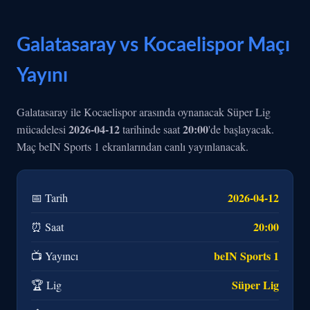
Galatasaray vs Kocaelispor Maçı
Yayını
Galatasaray ile Kocaelispor arasında oynanacak Süper Lig
2026-04-12
20:00
mücadelesi
tarihinde saat
'de başlayacak.
Maç beIN Sports 1 ekranlarından canlı yayınlanacak.
2026-04-12
📅 Tarih
20:00
⏰ Saat
beIN Sports 1
📺 Yayıncı
Süper Lig
🏆 Lig