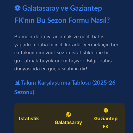
⚽ Galatasaray ve Gaziantep
FK'nın Bu Sezon Formu Nasıl?
Bu maçı daha iyi anlamak ve canlı bahis
yaparken daha bilinçli kararlar vermek için her
iki takımın mevcut sezon istatistiklerine bir
göz atmak büyük önem taşıyor. Bilgi, bahis
dünyasında en güçlü silahınızdır!
📊 Takım Karşılaştırma Tablosu (2025-26
Sezonu)
🔴
🦁
İstatistik
Gaziantep
Galatasaray
FK