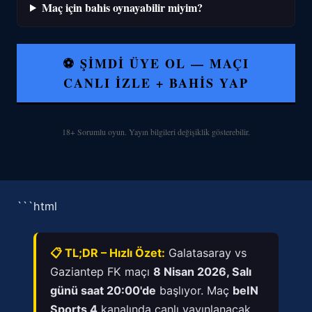
Maç için bahis oynayabilir miyim?
⚽ ŞIMDI ÜYE OL — MAÇI
CANLI İZLE + BAHIS YAP
18+ Sorumlu oyun. Yayın bilgileri değişiklik gösterebilir.
```html
📋 TL;DR – Hızlı Özet:
Galatasaray vs
Gaziantep FK maçı
8 Nisan 2026, Salı
günü saat 20:00'de
başlıyor. Maç
beIN
Sports 4
kanalında canlı yayınlanacak.