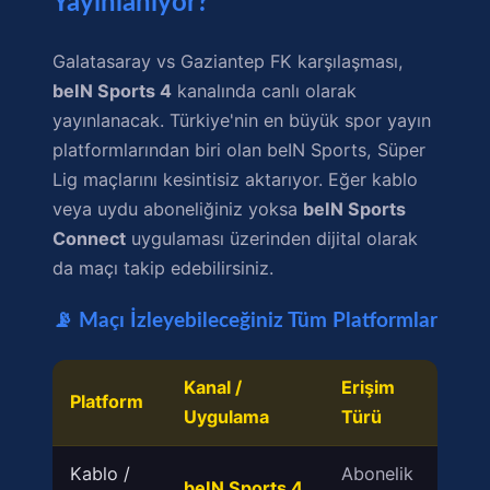
Yayınlanıyor?
Galatasaray vs Gaziantep FK karşılaşması,
beIN Sports 4
kanalında canlı olarak
yayınlanacak. Türkiye'nin en büyük spor yayın
platformlarından biri olan beIN Sports, Süper
Lig maçlarını kesintisiz aktarıyor. Eğer kablo
veya uydu aboneliğiniz yoksa
beIN Sports
Connect
uygulaması üzerinden dijital olarak
da maçı takip edebilirsiniz.
📡 Maçı İzleyebileceğiniz Tüm Platformlar
Kanal /
Erişim
Platform
Uygulama
Türü
Kablo /
Abonelik
beIN Sports 4