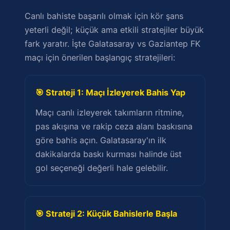
Canlı bahiste başarılı olmak için kör şans
yeterli değil; küçük ama etkili stratejiler büyük
fark yaratır. İşte Galatasaray vs Gaziantep FK
maçı için önerilen başlangıç stratejileri:
🎯 Strateji 1: Maçı İzleyerek Bahis Yap
Maçı canlı izleyerek takımların ritmine,
pas akışına ve rakip ceza alanı baskısına
göre bahis açın. Galatasaray'ın ilk
dakikalarda baskı kurması halinde üst
gol seçeneği değerli hale gelebilir.
🎯 Strateji 2: Küçük Bahislerle Başla