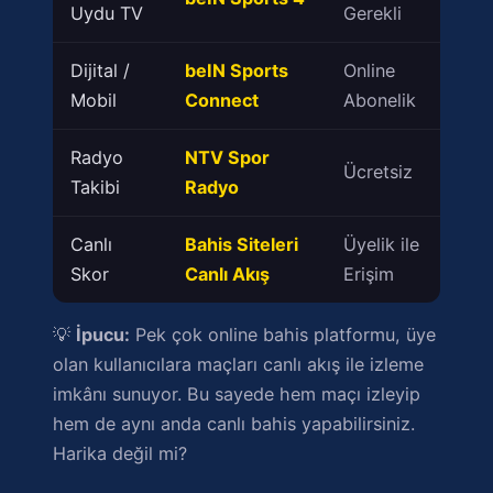
Uydu TV
Gerekli
Dijital /
beIN Sports
Online
Mobil
Connect
Abonelik
Radyo
NTV Spor
Ücretsiz
Takibi
Radyo
Canlı
Bahis Siteleri
Üyelik ile
Skor
Canlı Akış
Erişim
💡
İpucu:
Pek çok online bahis platformu, üye
olan kullanıcılara maçları canlı akış ile izleme
imkânı sunuyor. Bu sayede hem maçı izleyip
hem de aynı anda canlı bahis yapabilirsiniz.
Harika değil mi?