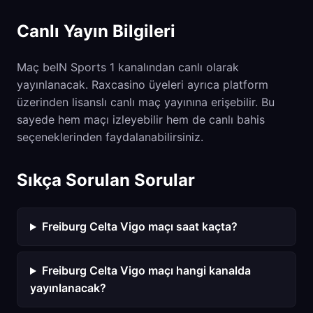
Canlı Yayın Bilgileri
Maç beIN Sports 1 kanalından canlı olarak
yayınlanacak. Raxcasino üyeleri ayrıca platform
üzerinden lisanslı canlı maç yayınına erişebilir. Bu
sayede hem maçı izleyebilir hem de canlı bahis
seçeneklerinden faydalanabilirsiniz.
Sıkça Sorulan Sorular
Freiburg Celta Vigo maçı saat kaçta?
Freiburg Celta Vigo maçı hangi kanalda
yayınlanacak?