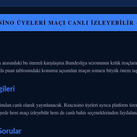
SINO ÜYELERI MAÇI CANLI İZLEYEBILIR
 arasındaki bu önemli karşılaşma Bundesliga sezonunun kritik maçların
ın da puan tablosundaki konumu açısından maçın sonucu büyük önem taş
ileri
ndan canlı olarak yayınlanacak. Raxcasino üyeleri ayrıca platform üzer
ayede hem maçı izleyebilir hem de canlı bahis seçeneklerinden faydalanab
Sorular