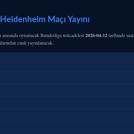
s Heidenheim Maçı Yayını
2026-04-12
im arasında oynanacak Bundesliga mücadelesi
tarihinde saa
larından canlı yayınlanacak.