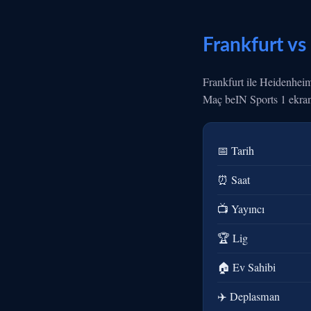
Frankfurt v
Frankfurt ile Heidenhe
Maç beIN Sports 1 ekran
📅 Tarih
⏰ Saat
📺 Yayıncı
🏆 Lig
🏠 Ev Sahibi
✈️ Deplasman