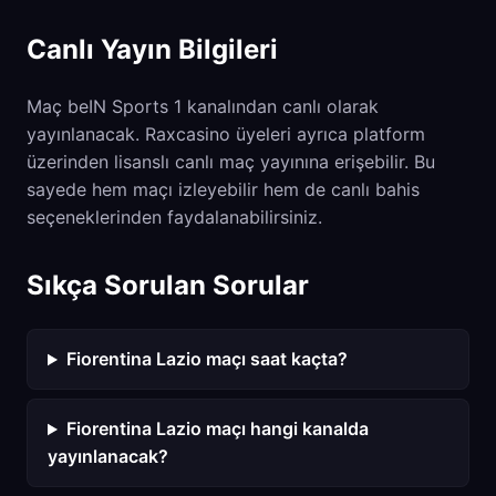
Canlı Yayın Bilgileri
Maç beIN Sports 1 kanalından canlı olarak
yayınlanacak. Raxcasino üyeleri ayrıca platform
üzerinden lisanslı canlı maç yayınına erişebilir. Bu
sayede hem maçı izleyebilir hem de canlı bahis
seçeneklerinden faydalanabilirsiniz.
Sıkça Sorulan Sorular
Fiorentina Lazio maçı saat kaçta?
Fiorentina Lazio maçı hangi kanalda
yayınlanacak?