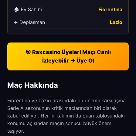
🏠 Ev Sahibi
Fiorentina
✈️ Deplasman
Lazio
🎯 Raxcasino Üyeleri Maçı Canlı
İzleyebilir → Üye Ol
Maç Hakkında
Fiorentina ve Lazio arasındaki bu önemli karşılaşma
Serie A sezonunun kritik maçlarından biri olarak
kabul ediliyor. Her iki takımın da puan tablosundaki
konumu açısından maçın sonucu büyük önem
taşıyor.