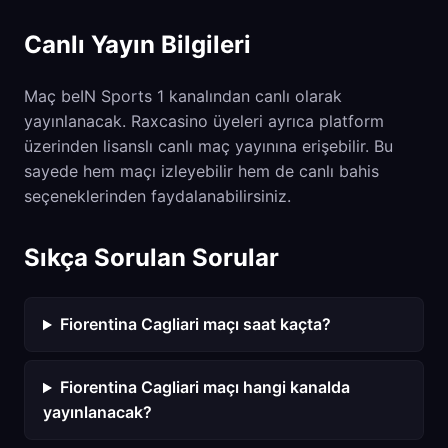
Canlı Yayın Bilgileri
Maç beIN Sports 1 kanalından canlı olarak
yayınlanacak. Raxcasino üyeleri ayrıca platform
üzerinden lisanslı canlı maç yayınına erişebilir. Bu
sayede hem maçı izleyebilir hem de canlı bahis
seçeneklerinden faydalanabilirsiniz.
Sıkça Sorulan Sorular
Fiorentina Cagliari maçı saat kaçta?
Fiorentina Cagliari maçı hangi kanalda
yayınlanacak?