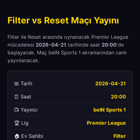
Filter vs Reset Maçı Yayını
Filter ile Reset arasında oynanacak Premier League
mücadelesi
2026-04-21
tarihinde saat
20:00
'de
başlayacak. Maç beIN Sports 1 ekranlarından canlı
yayınlanacak.
📅 Tarih
2026-04-21
⏰ Saat
20:00
📺 Yayıncı
beIN Sports 1
🏆 Lig
Premier League
🏠 Ev Sahibi
Filter