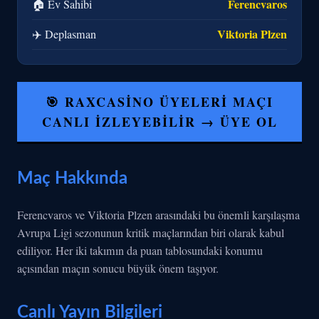
Ferencvaros
🏠 Ev Sahibi
Viktoria Plzen
✈️ Deplasman
🎯 RAXCASINO ÜYELERI MAÇI
CANLI İZLEYEBILIR → ÜYE OL
Maç Hakkında
Ferencvaros ve Viktoria Plzen arasındaki bu önemli karşılaşma
Avrupa Ligi sezonunun kritik maçlarından biri olarak kabul
ediliyor. Her iki takımın da puan tablosundaki konumu
açısından maçın sonucu büyük önem taşıyor.
Canlı Yayın Bilgileri