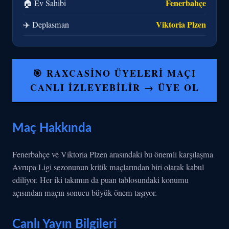
Fenerbahçe
🏠 Ev Sahibi
Viktoria Plzen
✈️ Deplasman
🎯 RAXCASINO ÜYELERI MAÇI
CANLI İZLEYEBILIR → ÜYE OL
Maç Hakkında
Fenerbahçe ve Viktoria Plzen arasındaki bu önemli karşılaşma
Avrupa Ligi sezonunun kritik maçlarından biri olarak kabul
ediliyor. Her iki takımın da puan tablosundaki konumu
açısından maçın sonucu büyük önem taşıyor.
Canlı Yayın Bilgileri