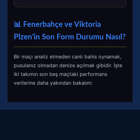
📊 Fenerbahçe ve Viktoria
Plzen'in Son Form Durumu Nasıl?
Bir maçı analiz etmeden canlı bahis oynamak,
pusulanız olmadan denize açılmak gibidir. İşte
iki takımın son beş maçtaki performans
verilerine daha yakından bakalım: