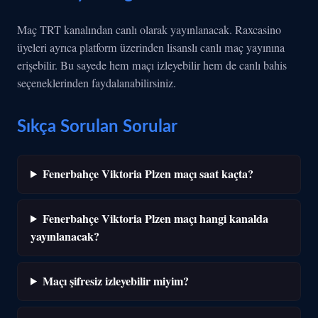
Maç TRT kanalından canlı olarak yayınlanacak. Raxcasino
üyeleri ayrıca platform üzerinden lisanslı canlı maç yayınına
erişebilir. Bu sayede hem maçı izleyebilir hem de canlı bahis
seçeneklerinden faydalanabilirsiniz.
Sıkça Sorulan Sorular
Fenerbahçe Viktoria Plzen maçı saat kaçta?
Fenerbahçe Viktoria Plzen maçı hangi kanalda
yayınlanacak?
Maçı şifresiz izleyebilir miyim?