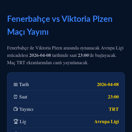
Fenerbahçe vs Viktoria Plzen
Maçı Yayını
Fenerbahçe ile Viktoria Plzen arasında oynanacak Avrupa Ligi
2026-04-08
23:00
mücadelesi
tarihinde saat
'de başlayacak.
Maç TRT ekranlarından canlı yayınlanacak.
2026-04-08
📅 Tarih
23:00
⏰ Saat
TRT
📺 Yayıncı
Avrupa Ligi
🏆 Lig