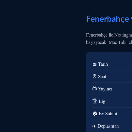
Fenerbahçe 
Fenerbahçe ile Notting
başlayacak. Maç Tabii ek
📅 Tarih
⏰ Saat
📺 Yayıncı
🏆 Lig
🏠 Ev Sahibi
✈️ Deplasman