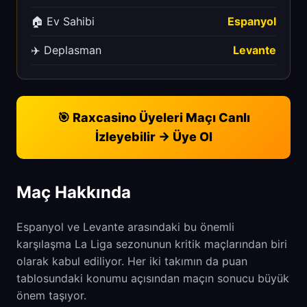
🏠 Ev Sahibi
Espanyol
✈️ Deplasman
Levante
🎯 Raxcasino Üyeleri Maçı Canlı
İzleyebilir → Üye Ol
Maç Hakkında
Espanyol ve Levante arasındaki bu önemli
karşılaşma La Liga sezonunun kritik maçlarından biri
olarak kabul ediliyor. Her iki takımın da puan
tablosundaki konumu açısından maçın sonucu büyük
önem taşıyor.