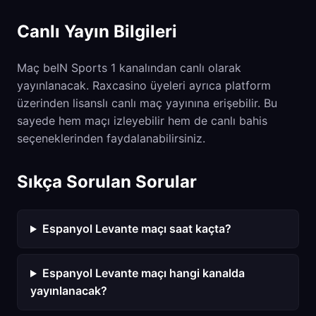
Canlı Yayın Bilgileri
Maç beIN Sports 1 kanalından canlı olarak
yayınlanacak. Raxcasino üyeleri ayrıca platform
üzerinden lisanslı canlı maç yayınına erişebilir. Bu
sayede hem maçı izleyebilir hem de canlı bahis
seçeneklerinden faydalanabilirsiniz.
Sıkça Sorulan Sorular
Espanyol Levante maçı saat kaçta?
Espanyol Levante maçı hangi kanalda
yayınlanacak?