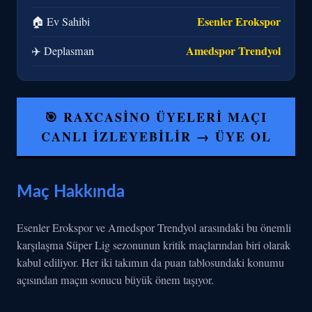
Esenler Erokspor
🏠 Ev Sahibi
Amedspor Trendyol
✈️ Deplasman
🎯 RAXCASINO ÜYELERI MAÇI
CANLI İZLEYEBILIR → ÜYE OL
Maç Hakkında
Esenler Erokspor ve Amedspor Trendyol arasındaki bu önemli
karşılaşma Süper Lig sezonunun kritik maçlarından biri olarak
kabul ediliyor. Her iki takımın da puan tablosundaki konumu
açısından maçın sonucu büyük önem taşıyor.