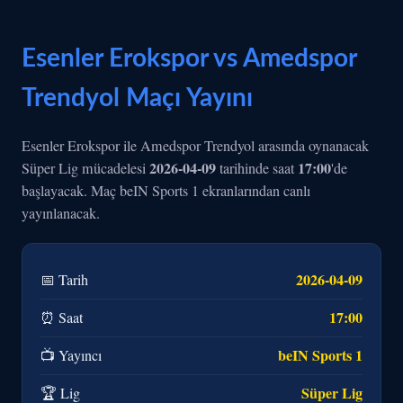
Esenler Erokspor vs Amedspor
Trendyol Maçı Yayını
Esenler Erokspor ile Amedspor Trendyol arasında oynanacak
2026-04-09
17:00
Süper Lig mücadelesi
tarihinde saat
'de
başlayacak. Maç beIN Sports 1 ekranlarından canlı
yayınlanacak.
2026-04-09
📅 Tarih
17:00
⏰ Saat
beIN Sports 1
📺 Yayıncı
Süper Lig
🏆 Lig