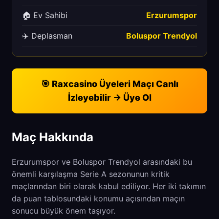
🏠 Ev Sahibi
Erzurumspor
✈️ Deplasman
Boluspor Trendyol
🎯 Raxcasino Üyeleri Maçı Canlı
İzleyebilir → Üye Ol
Maç Hakkında
Erzurumspor ve Boluspor Trendyol arasındaki bu
önemli karşılaşma Serie A sezonunun kritik
maçlarından biri olarak kabul ediliyor. Her iki takımın
da puan tablosundaki konumu açısından maçın
sonucu büyük önem taşıyor.