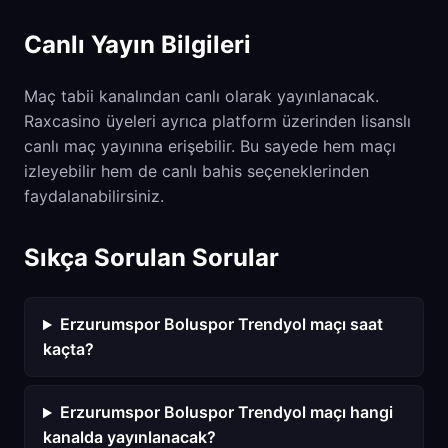
Canlı Yayın Bilgileri
Maç tabii kanalından canlı olarak yayınlanacak.
Raxcasino üyeleri ayrıca platform üzerinden lisanslı
canlı maç yayınına erişebilir. Bu sayede hem maçı
izleyebilir hem de canlı bahis seçeneklerinden
faydalanabilirsiniz.
Sıkça Sorulan Sorular
Erzurumspor Boluspor Trendyol maçı saat
kaçta?
Erzurumspor Boluspor Trendyol maçı hangi
kanalda yayınlanacak?