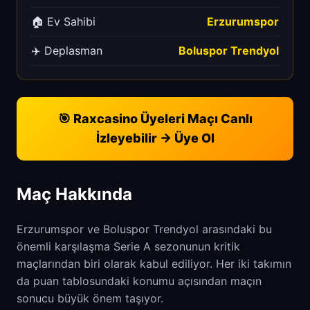
🏠 Ev Sahibi
Erzurumspor
✈️ Deplasman
Boluspor Trendyol
🎯 Raxcasino Üyeleri Maçı Canlı
İzleyebilir → Üye Ol
Maç Hakkında
Erzurumspor ve Boluspor Trendyol arasındaki bu
önemli karşılaşma Serie A sezonunun kritik
maçlarından biri olarak kabul ediliyor. Her iki takımın
da puan tablosundaki konumu açısından maçın
sonucu büyük önem taşıyor.