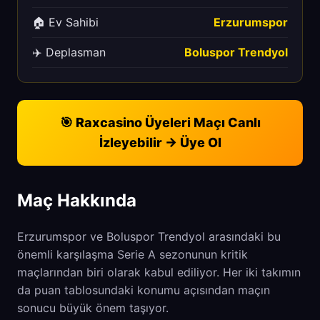
🏠 Ev Sahibi
Erzurumspor
✈️ Deplasman
Boluspor Trendyol
🎯 Raxcasino Üyeleri Maçı Canlı
İzleyebilir → Üye Ol
Maç Hakkında
Erzurumspor ve Boluspor Trendyol arasındaki bu
önemli karşılaşma Serie A sezonunun kritik
maçlarından biri olarak kabul ediliyor. Her iki takımın
da puan tablosundaki konumu açısından maçın
sonucu büyük önem taşıyor.