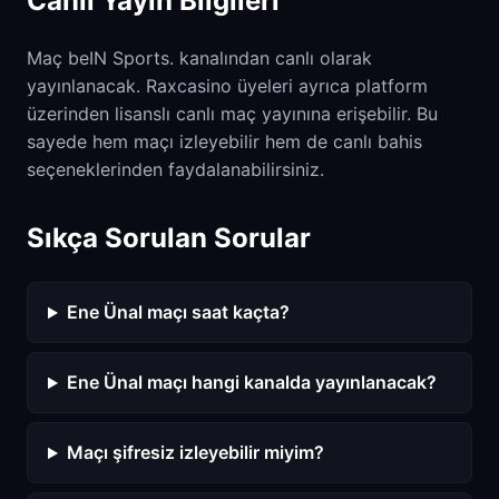
Canlı Yayın Bilgileri
Maç beIN Sports. kanalından canlı olarak
yayınlanacak. Raxcasino üyeleri ayrıca platform
üzerinden lisanslı canlı maç yayınına erişebilir. Bu
sayede hem maçı izleyebilir hem de canlı bahis
seçeneklerinden faydalanabilirsiniz.
Sıkça Sorulan Sorular
Ene Ünal maçı saat kaçta?
Ene Ünal maçı hangi kanalda yayınlanacak?
Maçı şifresiz izleyebilir miyim?