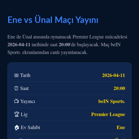
Ene vs Ünal Maçı Yayını
Ene ile Ünal arasında oynanacak Premier League mücadelesi
2026-04-11
20:00
tarihinde saat
'de başlayacak. Maç beIN
Sports. ekranlarından canlı yayınlanacak.
2026-04-11
📅 Tarih
20:00
⏰ Saat
beIN Sports.
📺 Yayıncı
Premier League
🏆 Lig
Ene
🏠 Ev Sahibi