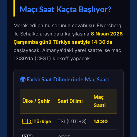
Maçı Saat Kaçta Başlıyor?
Merak edilen bu sorunun cevabı şu: Elversberg
ile Schalke arasındaki karşılaşma
8 Nisan 2026
Çarşamba günü Türkiye saatiyle 14:30'da
başlayacak. Almanya'daki yerel saatte ise maç
13:30'da (CEST) kickoff yapacak.
🌍 Farklı Saat Dilimlerinde Maç Saati
Maç
Ülke / Şehir
Saat Dilimi
Saati
🇹🇷 Türkiye
TSİ (UTC+3)
14:30