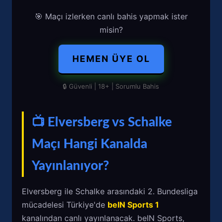
🎯 Maçı izlerken canlı bahis yapmak ister
misin?
HEMEN ÜYE OL
🔒 Güvenli | 18+ | Sorumlu Bahis
📺 Elversberg vs Schalke
Maçı Hangi Kanalda
Yayınlanıyor?
Elversberg ile Schalke arasındaki 2. Bundesliga
mücadelesi Türkiye'de
beIN Sports 1
kanalından canlı yayınlanacak. beIN Sports,