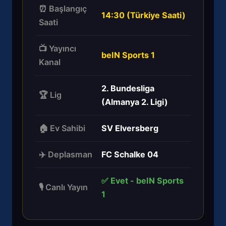
⏰ Başlangıç
14:30 (Türkiye Saati)
Saati
📺 Yayıncı
beIN Sports 1
Kanal
2. Bundesliga
🏆 Lig
(Almanya 2. Ligi)
🏠 Ev Sahibi
SV Elversberg
✈️ Deplasman
FC Schalke 04
✅ Evet - beIN Sports
🎙️ Canlı Yayın
1