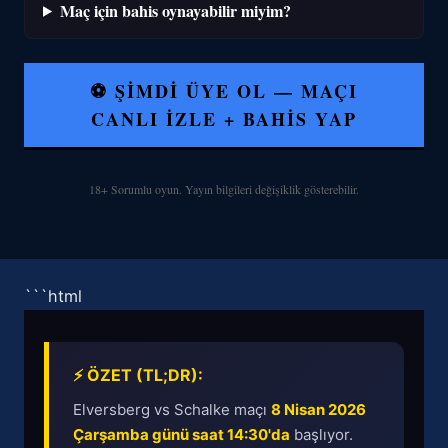
Maç için bahis oynayabilir miyim?
⚽ ŞIMDI ÜYE OL — MAÇI
CANLI İZLE + BAHIS YAP
18+ Sorumlu oyun. Yayın bilgileri değişiklik gösterebilir.
```html
⚡ ÖZET (TL;DR):
Elversberg vs Schalke maçı
8 Nisan 2026
Çarşamba günü saat 14:30'da
başlıyor.