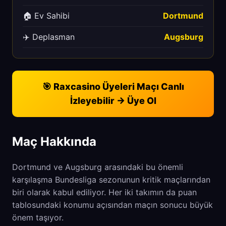
🏠 Ev Sahibi
Dortmund
✈️ Deplasman
Augsburg
🎯 Raxcasino Üyeleri Maçı Canlı
İzleyebilir → Üye Ol
Maç Hakkında
Dortmund ve Augsburg arasındaki bu önemli
karşılaşma Bundesliga sezonunun kritik maçlarından
biri olarak kabul ediliyor. Her iki takımın da puan
tablosundaki konumu açısından maçın sonucu büyük
önem taşıyor.