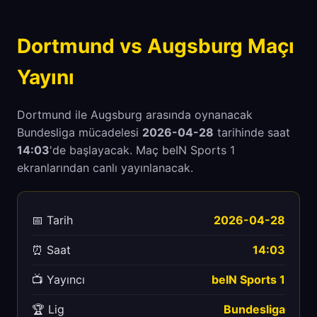
Dortmund vs Augsburg Maçı
Yayını
Dortmund ile Augsburg arasında oynanacak
Bundesliga mücadelesi
2026-04-28
tarihinde saat
14:03
'de başlayacak. Maç beIN Sports 1
ekranlarından canlı yayınlanacak.
📅 Tarih
2026-04-28
⏰ Saat
14:03
📺 Yayıncı
beIN Sports 1
🏆 Lig
Bundesliga