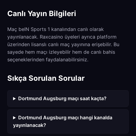
Canlı Yayın Bilgileri
Maç beIN Sports 1 kanalından canlı olarak
yayınlanacak. Raxcasino üyeleri ayrıca platform
üzerinden lisanslı canlı maç yayınına erişebilir. Bu
sayede hem maçı izleyebilir hem de canlı bahis
seçeneklerinden faydalanabilirsiniz.
Sıkça Sorulan Sorular
Dortmund Augsburg maçı saat kaçta?
Dortmund Augsburg maçı hangi kanalda
yayınlanacak?