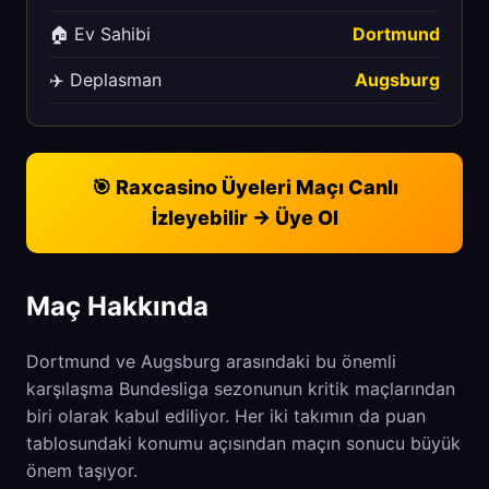
🏠 Ev Sahibi
Dortmund
✈️ Deplasman
Augsburg
🎯 Raxcasino Üyeleri Maçı Canlı
İzleyebilir → Üye Ol
Maç Hakkında
Dortmund ve Augsburg arasındaki bu önemli
karşılaşma Bundesliga sezonunun kritik maçlarından
biri olarak kabul ediliyor. Her iki takımın da puan
tablosundaki konumu açısından maçın sonucu büyük
önem taşıyor.